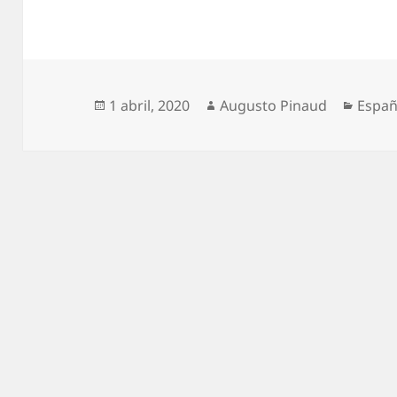
Publicado
Autor
Categ
1 abril, 2020
Augusto Pinaud
Españ
el