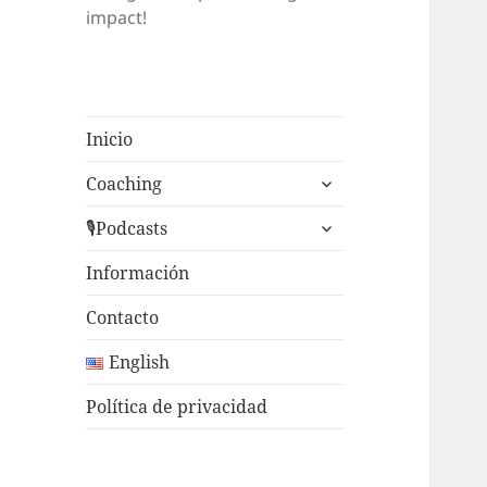
impact!
Inicio
expande
Coaching
el
expande
menú
🎙Podcasts
el
inferior
menú
Información
inferior
Contacto
English
Política de privacidad