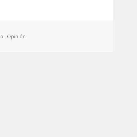
orías
ol
,
Opinión