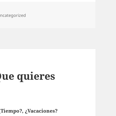
ategorías
ncategorized
Que quieres
 ¿Tiempo?, ¿Vacaciones?