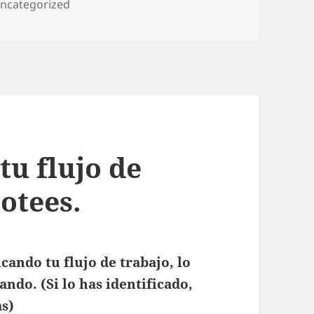
ategorías
ncategorized
tu flujo de
botees.
cando tu flujo de trabajo, lo
ndo. (Si lo has identificado,
as)