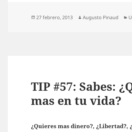
Publicado
Autor
C
27 febrero, 2013
Augusto Pinaud
U
el
TIP #57: Sabes: ¿
mas en tu vida?
¿Quieres mas dinero?, ¿Libertad?,