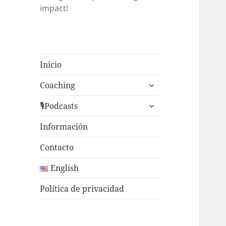
impact!
Inicio
expande
Coaching
el
expande
menú
🎙Podcasts
el
inferior
menú
Información
inferior
Contacto
English
Política de privacidad