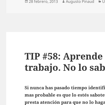
Publicado
Autor
C
28 febrero, 2013
Augusto Pinaud
U
el
TIP #58: Aprende 
trabajo. No lo sa
Si nunca has pasado tiempo identifi
mas probable es que lo estés sabotea
presta atención para que no lo hag