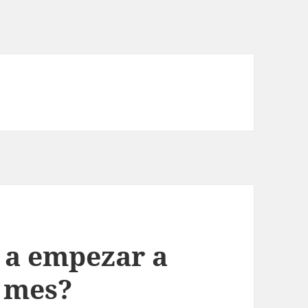
s a empezar a
 mes?