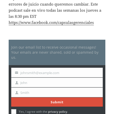
errores de juicio cuando queremos cambiar. Este
podcast sale en vivo todas las semanas los jueves a
las 8:30 pm EST
https://www.facebook.com/capsulasgerenciales
Join our email list to receive occasional messages!
Your emails are never shared, sold or spammed by
us.
johnsmith@example.com
Your
email
John
First
Name
Smith
Last
Name
Submit
Yes, I agree with the
privacy policy
.